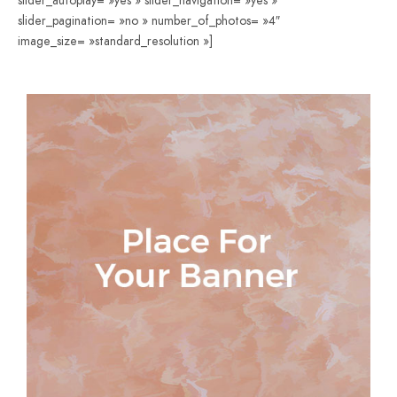
slider_autoplay= »yes » slider_navigation= »yes »
slider_pagination= »no » number_of_photos= »4″
image_size= »standard_resolution »]