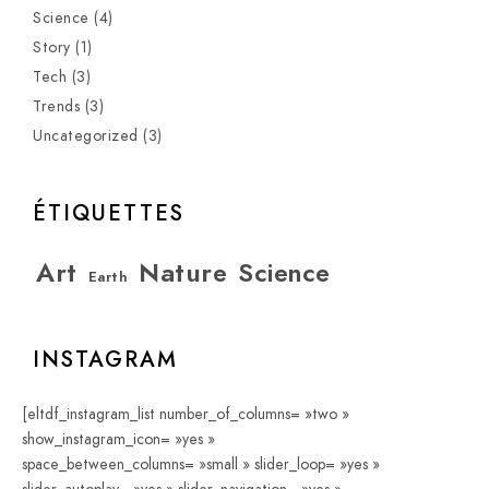
Science
(4)
Story
(1)
Tech
(3)
Trends
(3)
Uncategorized
(3)
ÉTIQUETTES
Art
Nature
Science
Earth
INSTAGRAM
[eltdf_instagram_list number_of_columns= »two »
show_instagram_icon= »yes »
space_between_columns= »small » slider_loop= »yes »