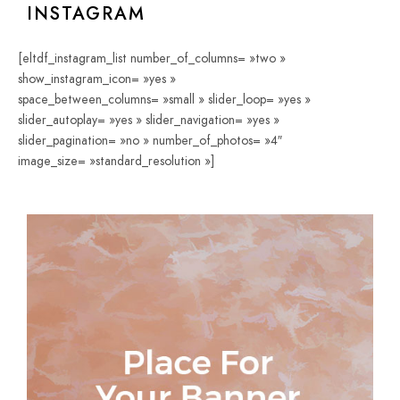
INSTAGRAM
[eltdf_instagram_list number_of_columns= »two »
show_instagram_icon= »yes »
space_between_columns= »small » slider_loop= »yes »
slider_autoplay= »yes » slider_navigation= »yes »
slider_pagination= »no » number_of_photos= »4″
image_size= »standard_resolution »]