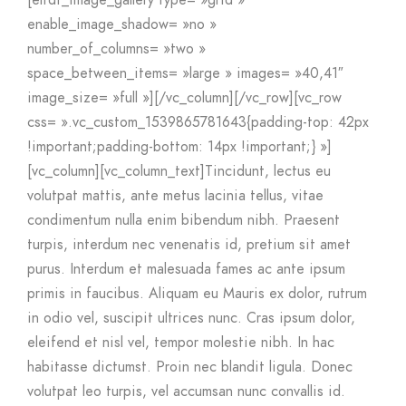
[eltdf_image_gallery type= »grid »
enable_image_shadow= »no »
number_of_columns= »two »
space_between_items= »large » images= »40,41″
image_size= »full »][/vc_column][/vc_row][vc_row
css= ».vc_custom_1539865781643{padding-top: 42px
!important;padding-bottom: 14px !important;} »]
[vc_column][vc_column_text]Tincidunt, lectus eu
volutpat mattis, ante metus lacinia tellus, vitae
condimentum nulla enim bibendum nibh. Praesent
turpis, interdum nec venenatis id, pretium sit amet
purus. Interdum et malesuada fames ac ante ipsum
primis in faucibus. Aliquam eu Mauris ex dolor, rutrum
in odio vel, suscipit ultrices nunc. Cras ipsum dolor,
eleifend et nisl vel, tempor molestie nibh. In hac
habitasse dictumst. Proin nec blandit ligula. Donec
volutpat leo turpis, vel accumsan nunc convallis id.