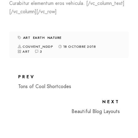
Curabitur elementum eros vehicula. [/vc_column_text]
[/vc_column][/vc_row]
ART
EARTH
NATURE
COUVENT_NDDP
18 OCTOBRE 2018
ART
3
PREV
Tons of Cool Shortcodes
NEXT
Beautiful Blog Layouts